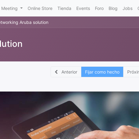
Meeting
Online Store
Tienda
Events
Foro
Blog
Jobs
tworking Aruba solution
lution
n
Anterior
Fijar como hecho
Próxi